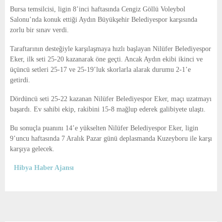
E
Bursa temsilcisi, ligin 8’inci haftasında Cengiz Göllü Voleybol
Salonu’nda konuk ettiği Aydın Büyükşehir Belediyespor karşısında
N
zorlu bir sınav verdi.
Taraftarının desteğiyle karşılaşmaya hızlı başlayan Nilüfer Belediyespor
U
Eker, ilk seti 25-20 kazanarak öne geçti. Ancak Aydın ekibi ikinci ve
üçüncü setleri 25-17 ve 25-19’luk skorlarla alarak durumu 2-1’e
getirdi.
Dördüncü seti 25-22 kazanan Nilüfer Belediyespor Eker, maçı uzatmayı
başardı. Ev sahibi ekip, rakibini 15-8 mağlup ederek galibiyete ulaştı.
Bu sonuçla puanını 14’e yükselten Nilüfer Belediyespor Eker, ligin
9’uncu haftasında 7 Aralık Pazar günü deplasmanda Kuzeyboru ile karşı
karşıya gelecek.
Hibya Haber Ajansı