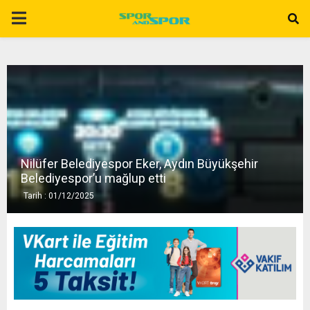
P
R
I
M
Nilüfer Belediyespor Eker, Aydın Büyükşehir
A
Belediyespor’u mağlup etti
Tarih : 01/12/2025
R
Y
M