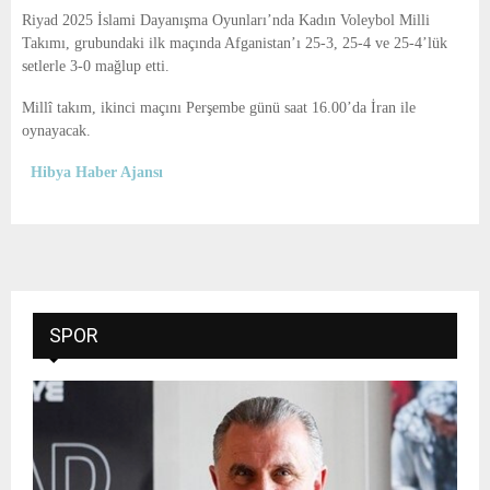
E
Riyad 2025 İslami Dayanışma Oyunları’nda Kadın Voleybol Milli
Takımı, grubundaki ilk maçında Afganistan’ı 25-3, 25-4 ve 25-4’lük
N
setlerle 3-0 mağlup etti.
Millî takım, ikinci maçını Perşembe günü saat 16.00’da İran ile
U
oynayacak.
Hibya Haber Ajansı
SPOR