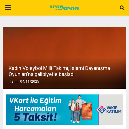
P
R
I
M
Kadın Voleybol Milli Takımı, İslami Dayanışma
A
Oyunları’na galibiyetle başladı
Tarih : 04/11/2025
R
Y
M